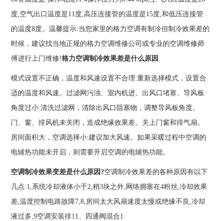
度,空气出口温度是11度,高压连接管的温度是15度,和低压连接管
的温度8度。温馨提示:当您家里的格力空调有制冷但制冷效果差的
时候，建议找当地正规的格力空调维修公司或专业的空调维修师
傅进行上门维修!
格力空调制冷效果差是什么原因
模式设置不正确，温度和风速设置不合理:重新选择模式，设置合
适的温度和风速。过滤网污浊、室内机进、出风口堵塞、导风板
角度过小:清洗过滤网，清除出风口阻塞物，调整导风板角度。
门、窗、排风机未关闭，造成绝缘效果差。关上门窗和排气扇。
房间面积大，空调选择小:建议加大风速。如果采暖过程中空调的
电辅热功能未开启，则需要开启空调的电辅热功能。
空调制冷效果变差是什么原因?
空调制冷效果差的各种原因有以下
几点:1,系统冷却液体小于2,稍3块之外,网络拥塞在4粉丝,冷却效果
差,温度控制电路故障7,8,房间太大风扇速度太慢或绝缘不良,冷却
液过多,9空调安装排11、四通阀混合1.