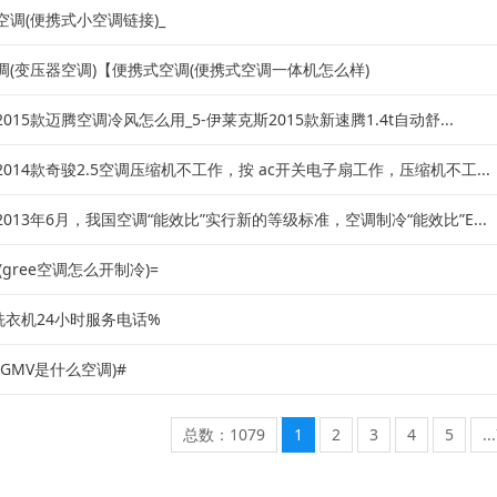
空调(便携式小空调链接)_
调(变压器空调)【便携式空调(便携式空调一体机怎么样)
015款迈腾空调冷风怎么用_5-伊莱克斯2015款新速腾1.4t自动舒...
014款奇骏2.5空调压缩机不工作，按 ac开关电子扇工作，压缩机不工...
013年6月，我国空调“能效比”实行新的等级标准，空调制冷“能效比”E...
调(gree空调怎么开制冷)=
je洗衣机24小时服务电话%
(GMV是什么空调)#
总数：1079
1
2
3
4
5
..