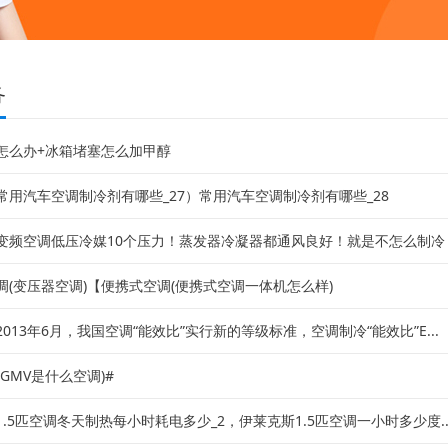
务
怎么办+冰箱堵塞怎么加甲醇
常用汽车空调制冷剂有哪些_27）常用汽车空调制冷剂有哪些_28
变频空调低压冷媒10个压力！蒸发器冷凝器都通风良好！就是不怎么制冷！求
调(变压器空调)【便携式空调(便携式空调一体机怎么样)
013年6月，我国空调“能效比”实行新的等级标准，空调制冷“能效比”E...
(GMV是什么空调)#
.5匹空调冬天制热每小时耗电多少_2，伊莱克斯1.5匹空调一小时多少度..