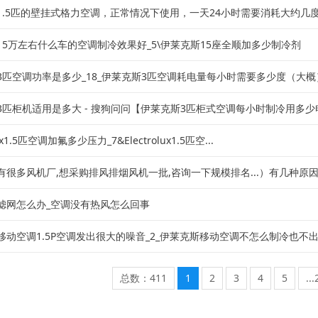
1.5匹的壁挂式格力空调，正常情况下使用，一天24小时需要消耗大约几度电
15万左右什么车的空调制冷效果好_5\伊莱克斯15座全顺加多少制冷剂
3匹空调功率是多少_18_伊莱克斯3匹空调耗电量每小时需要多少度（大概）.
3匹柜机适用是多大 - 搜狗问问【伊莱克斯3匹柜式空调每小时制冷用多少电.
lux1.5匹空调加氟多少压力_7&Electrolux1.5匹空...
很多风机厂,想采购排风排烟风机一批,咨询一下规模排名...）有几种原因.
滤网怎么办_空调没有热风怎么回事
动空调1.5P空调发出很大的噪音_2_伊莱克斯移动空调不怎么制冷也不出.
总数：411
1
2
3
4
5
...