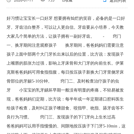
返回列表
2026-01-11
755
收藏
好习惯让宝宝长一口好牙 想要拥有灿烂的笑容，必备的是一口好
牙。牙齿洁白整齐，可以让人更自信。牙齿要从小培养，今天教
大家几个简单的方法，让孩子拥有一副好牙齿。 - 窍门
一、换牙期间注意观察孩子 换牙期间，爸爸妈妈们需要注意
孩子上面中部两个大门牙长出来以后的位置，比方说：发现孩子
上嘴唇的肌张力过强，影响上牙床骨和大门牙的向前生长。伊莱
克斯爸爸妈妈可用食指指腹，每日按压孩子新换大门牙里侧牙床
骨部位的牙龈5-10分钟。 窍门二、及时检查治疗孩子的虫
牙 小宝宝的乳牙龋坏早期一般没有明显的疼痛，不轻易被发
现，爸爸妈妈们定期，比方说：每半年或一年定期请口腔科医生
给孩子检查，及时纠正孩子嗜甜食、咬指甲、吮指、舔牙齿等不
良行为习惯。 窍门三、发现孩子的下门牙向上生长过高
爸爸妈妈可以用手指慢慢的、间隙地按压孩子下门牙5-10min，这