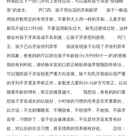
样就防止下一排门牙向上变得过高，可以减轻孩子深度“咬颌畸
形”的发生。 窍门四、孩子用合适的牙刷刷牙 孩子一般选
用按岁数而定的专用牙刷，不要和大人用一样的牙刷，儿童牙刷
刷毛不超过21列3排。不要选用刷头过大、刷毛过硬或过软，这样
都会对孩子牙床造成不良刺激，让孩子牙床受到损害。 窍门
五、孩子已出牙齿排列异常 假设发现孩子出现了牙排列异常
的现象，爸爸妈妈可以抓住孩子年龄较小(大约9到十一岁)的替换
期的有利时机，请经验丰富的口腔正畸医师做早期预防性矫治，
可以预防孩子牙齿朝更严重方向发展。除个别乳牙期就出现严重
的牙列不齐需及早矫正外，多数患儿要到10-14岁方可矫正。以后
随着年龄的增长，矫正的难度越大。 我想说，爸爸妈妈们要
想孩子牙齿成长的比较好，小时候的习惯的培养是非常重要的，
比方说：不含奶嘴睡觉、不嗜甜食、不咬指甲、不吮指、不舔牙
齿等，习惯好了，孩子也会健康成长，不仅是对牙齿发育有好
处，对以后的生活习惯，甚至情商的培养都有好处。 总结：