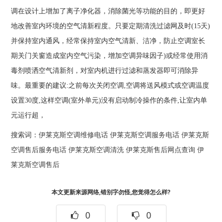
调在设计上增加了离子净化器，消除菌光等功能的目的，即更好
地改善室内环境的空气清新程度。只要定期清洗过滤网及时(15天)
并保持室内通风，经常保持室内空气清新、洁净，防止空调室长
期关门关窗造成室内空气污染，增加空调异味因子)或经常使用消
毒剂喷洒空气清新剂，对室内机进行过滤和蒸发器即可消除异
味。最重要的建议:之前每次关闭空调,空调将送风模式或空调温度
设置30度,这样空调(室外单元)没有启动制冷操作的条件,让室内单
元运行超，
搜索词：
伊莱克斯空调维修电话
伊莱克斯空调服务电话
伊莱克斯
空调售后服务电话
伊莱克斯空调清洗
伊莱克斯售后网点查询
伊
莱克斯空调售后
本文更新来源网络,错别字勿怪,您觉得怎么样?
0
0