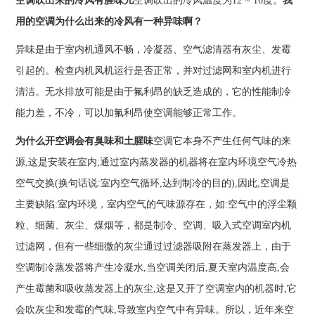
空调吹出来的冷风有腥味儿
空调吹出的冷风温度为12 ~ 16度。
我
用的空调为什么出来的冷风有一种异味啊？
异味是由于室内机通风不畅，冷凝器、空气滤清器有灰尘、发霉
引起的。检查内机风机运行是否正常，并对过滤网和室内机进行
清洁。无水排放可能是由于氟利昂的缺乏造成的，它的性能制冷
能力差，不冷，可以加氟利昂使空调能够正常工作。
为什么开空调会有臭味和土腥味
空调它本身不产生任何气味的来
源,这是安装在室内,通过室内蒸发器的机器将在室内环境空气冷热
空气交换(换句话说:室内空气循环,达到制冷的目的),因此,空调是
主要缺陷:室内环境，室内空气的气味源存在，如:空气中的浮尘颗
粒、细菌、灰尘、煤烟等，都是制冷、空调、吸入式空调室内机
过滤网，但有一些细微的灰尘通过过滤器吸附在蒸发器上，由于
空调制冷蒸发器将产生冷凝水,当空调关闭后,夏天室内温度高,会
产生霉菌和吸收蒸发器上的灰尘,这是又开了空调室内的机器时,它
会吹灰尘和发霉的气味,导致室内空气中有异味。所以，近年来空